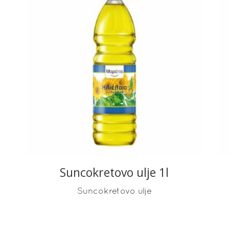
READ MORE
Suncokretovo ulje 1l
Suncokretovo ulje