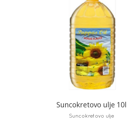
READ MORE
Suncokretovo ulje 10l
Suncokretovo ulje