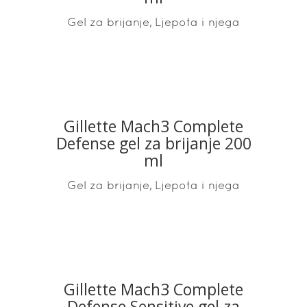
,
Gel za brijanje
Ljepota i njega
Gillette Mach3 Complete
READ MORE
Defense gel za brijanje 200
ml
,
Gel za brijanje
Ljepota i njega
Gillette Mach3 Complete
READ MORE
Defense Sensitive gel za