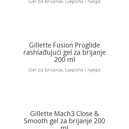
,
Gel za brijanje
Ljepota i njega
Gillette Fusion Proglide
READ MORE
rashlađujući gel za brijanje
200 ml
,
Gel za brijanje
Ljepota i njega
Gillette Mach3 Close &
READ MORE
Smooth gel za brijanje 200
ml