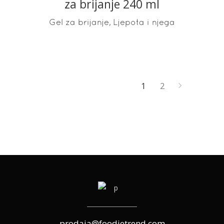
za brijanje 240 ml
,
Gel za brijanje
Ljepota i njega
1
2
prodaja@foodietrend.com