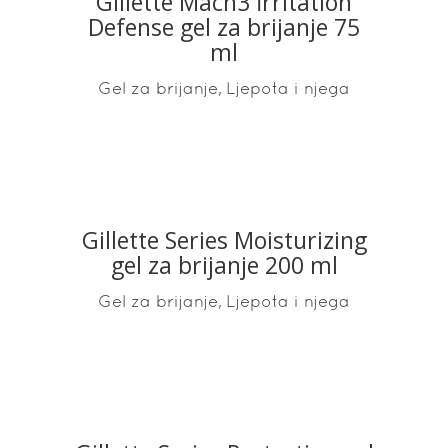
Gillette Mach3 İrritation
READ MORE
Defense gel za brijanje 75
ml
,
Gel za brijanje
Ljepota i njega
Gillette Series Moisturizing
READ MORE
gel za brijanje 200 ml
,
Gel za brijanje
Ljepota i njega