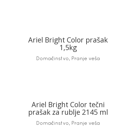
Ariel Bright Color prašak
READ MORE
1,5kg
,
Domaćinstvo
Pranje veša
Ariel Bright Color tečni
READ MORE
prašak za rublje 2145 ml
,
Domaćinstvo
Pranje veša