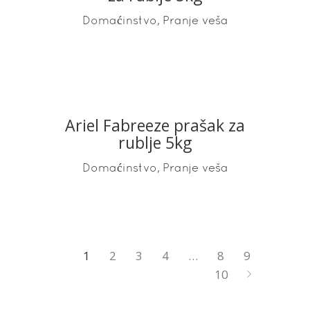
,
Domaćinstvo
Pranje veša
Ariel Fabreeze prašak za
READ MORE
rublje 5kg
,
Domaćinstvo
Pranje veša
1
2
3
4
…
8
9
10