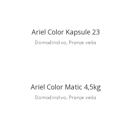
Ariel Color Kapsule 23
READ MORE
,
Domaćinstvo
Pranje veša
Ariel Color Matic 4,5kg
READ MORE
,
Domaćinstvo
Pranje veša