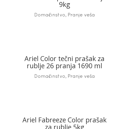
READ MORE
9kg
,
Domaćinstvo
Pranje veša
Ariel Color tečni prašak za
READ MORE
rublje 26 pranja 1690 ml
,
Domaćinstvo
Pranje veša
Ariel Fabreeze Color prašak
READ MORE
za rublje 5kg