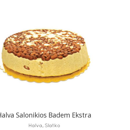
READ MORE
Halva Salonikios Badem Ekstra
,
Halva
Slatko