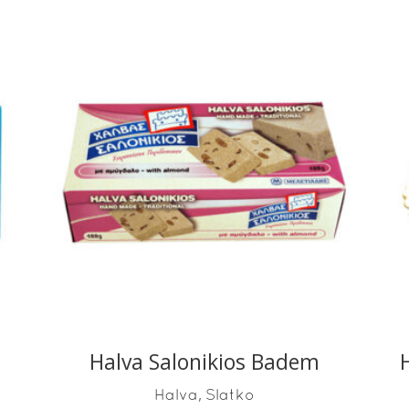
READ MORE
Halva Salonikios Badem
,
Halva
Slatko