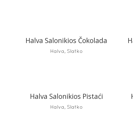
Halva Salonikios Čokolada
H
READ MORE
,
Halva
Slatko
Halva Salonikios Pistaći
READ MORE
,
Halva
Slatko