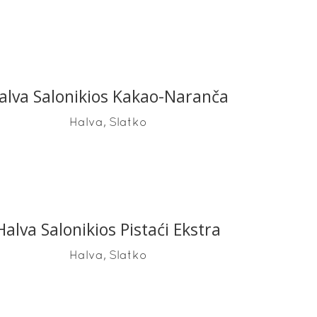
alva Salonikios Kakao-Naranča
READ MORE
,
Halva
Slatko
Halva Salonikios Pistaći Ekstra
READ MORE
,
Halva
Slatko