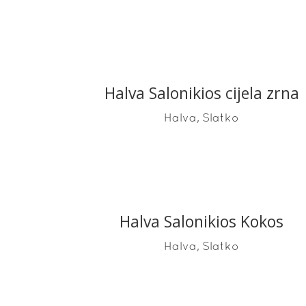
Halva Salonikios cijela zrna
READ MORE
,
Halva
Slatko
Halva Salonikios Kokos
READ MORE
,
Halva
Slatko