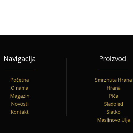
Navigacija
Proizvodi
Početna
Smrznuta Hrana
O nama
Hrana
Magazin
Pića
Novosti
Sladoled
Kontakt
Slatko
Maslinovo Ulje