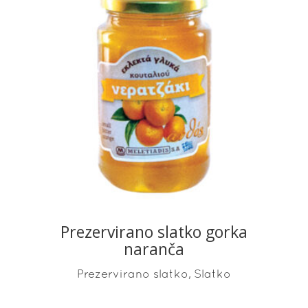
READ MORE
Prezervirano slatko gorka
naranča
,
Prezervirano slatko
Slatko