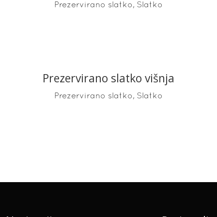
,
Prezervirano slatko
Slatko
Prezervirano slatko višnja
READ MORE
,
Prezervirano slatko
Slatko