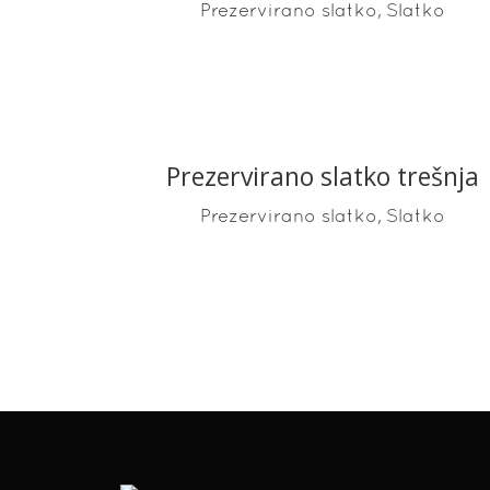
,
Prezervirano slatko
Slatko
Prezervirano slatko trešnja
READ MORE
,
Prezervirano slatko
Slatko