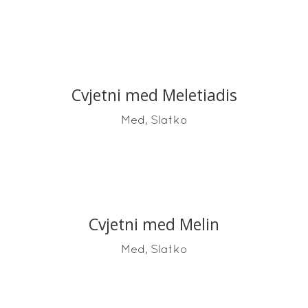
Cvjetni med Meletiadis
READ MORE
,
Med
Slatko
Cvjetni med Melin
READ MORE
,
Med
Slatko