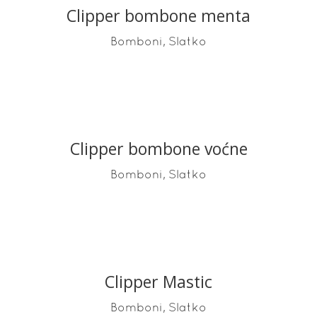
Clipper bombone menta
READ MORE
,
Bomboni
Slatko
Clipper bombone voćne
READ MORE
,
Bomboni
Slatko
Clipper Mastic
READ MORE
,
Bomboni
Slatko