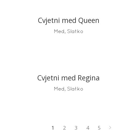
Cvjetni med Queen
READ MORE
,
Med
Slatko
Cvjetni med Regina
READ MORE
,
Med
Slatko
1
2
3
4
5