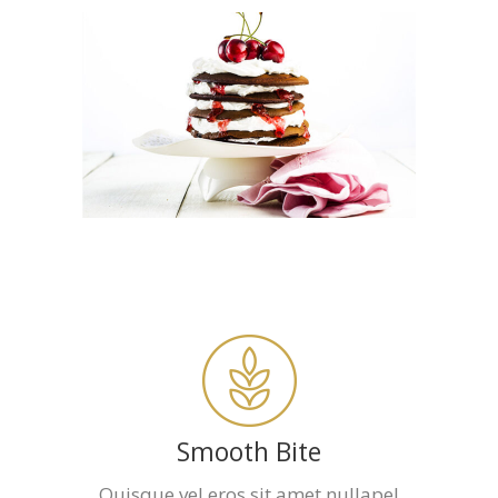
Smooth Bite
Quisque vel eros sit amet nullapel