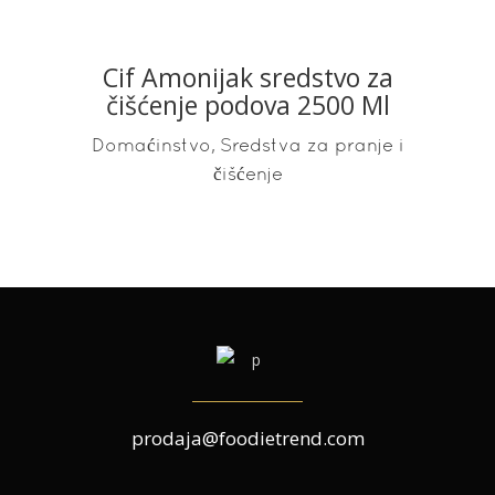
Cif Amonijak sredstvo za
READ MORE
čišćenje podova 2500 Ml
,
Domaćinstvo
Sredstva za pranje i
čišćenje
prodaja@foodietrend.com