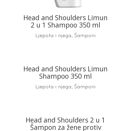
Head and Shoulders Limun
2 u 1 Shampoo 350 ml
,
Ljepota i njega
Šamponi
Head and Shoulders Limun
READ MORE
Shampoo 350 ml
,
Ljepota i njega
Šamponi
Head and Shoulders 2 u 1
READ MORE
Šampon za žene protiv