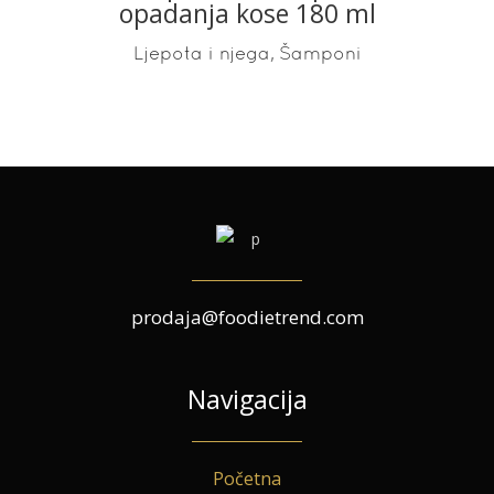
opadanja kose 180 ml
,
Ljepota i njega
Šamponi
prodaja@foodietrend.com
Navigacija
Početna