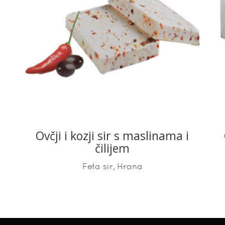
READ MORE
Ovčji i kozji sir s maslinama i
čilijem
,
Feta sir
Hrana