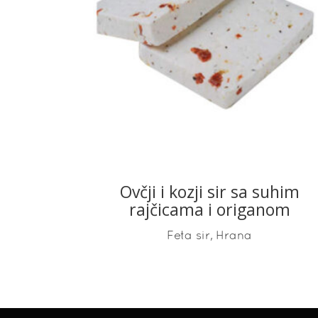
READ MORE
Ovčji i kozji sir sa suhim
rajčicama i origanom
,
Feta sir
Hrana