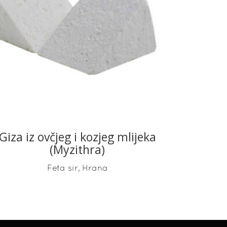
READ MORE
Giza iz ovčjeg i kozjeg mlijeka
(Myzithra)
,
Feta sir
Hrana