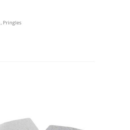
a
,
Pringles