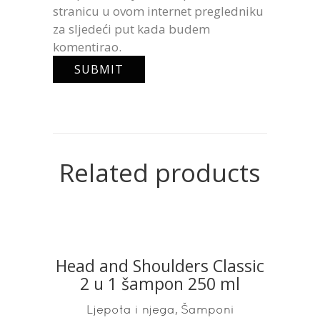
stranicu u ovom internet pregledniku
za sljedeći put kada budem
komentirao.
Related products
Head and Shoulders Classic
READ MORE
2 u 1 šampon 250 ml
,
Ljepota i njega
Šamponi