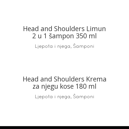
Head and Shoulders Limun
READ MORE
2 u 1 šampon 350 ml
,
Ljepota i njega
Šamponi
Head and Shoulders Krema
READ MORE
za njegu kose 180 ml
,
Ljepota i njega
Šamponi