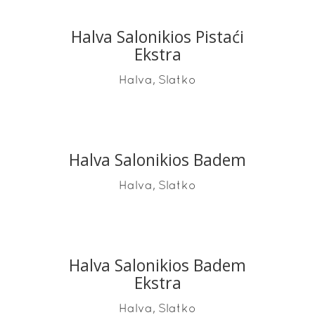
Halva Salonikios Pistaći
Ekstra
,
Halva
Slatko
Halva Salonikios Badem
READ MORE
,
Halva
Slatko
Halva Salonikios Badem
READ MORE
Ekstra
,
Halva
Slatko