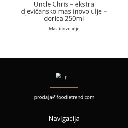
Uncle Chris – ekstra
READ MORE
djevičansko maslinovo ulje –
dorica 250ml
Maslinovo ulje
prodaja@foodietrend.com
Navigacija