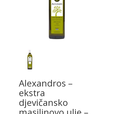
Alexandros –
ekstra
djevičansko
masilinovo ulje –