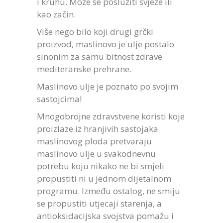
i kruhu. Može se poslužiti svježe ili
kao začin.
Više nego bilo koji drugi grčki
proizvod, maslinovo je ulje postalo
sinonim za samu bitnost zdrave
mediteranske prehrane.
Maslinovo ulje je poznato po svojim
sastojcima!
Mnogobrojne zdravstvene koristi koje
proizlaze iz hranjivih sastojaka
maslinovog ploda pretvaraju
maslinovo ulje u svakodnevnu
potrebu koju nikako ne bi smjeli
propustiti ni u jednom dijetalnom
programu. Između ostalog, ne smiju
se propustiti utjecaji starenja, a
antioksidacijska svojstva pomažu i