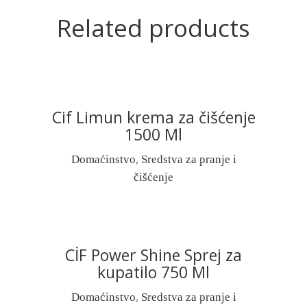
Related products
Cif Limun krema za čišćenje
READ MORE
1500 Ml
,
Domaćinstvo
Sredstva za pranje i
čišćenje
CİF Power Shine Sprej za
READ MORE
kupatilo 750 Ml
,
Domaćinstvo
Sredstva za pranje i