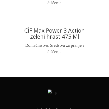
čišćenje
CİF Max Power 3 Action
READ MORE
zeleni hrast 475 Ml
,
Domaćinstvo
Sredstva za pranje i
čišćenje