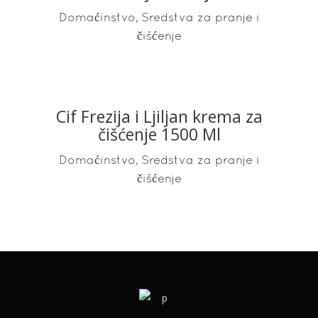
,
Domaćinstvo
Sredstva za pranje i
čišćenje
Cif Frezija i Ljiljan krema za
READ MORE
čišćenje 1500 Ml
,
Domaćinstvo
Sredstva za pranje i
čišćenje