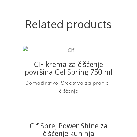
Related products
CİF krema za čišćenje
READ MORE
površina Gel Spring 750 ml
,
Domaćinstvo
Sredstva za pranje i
čišćenje
Cif Sprej Power Shine za
READ MORE
čišćenje kuhinja