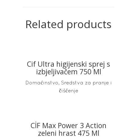
Related products
Cif Ultra higijenski sprej s
READ MORE
izbjeljivačem 750 Ml
,
Domaćinstvo
Sredstva za pranje i
čišćenje
CİF Max Power 3 Action
READ MORE
zeleni hrast 475 Ml