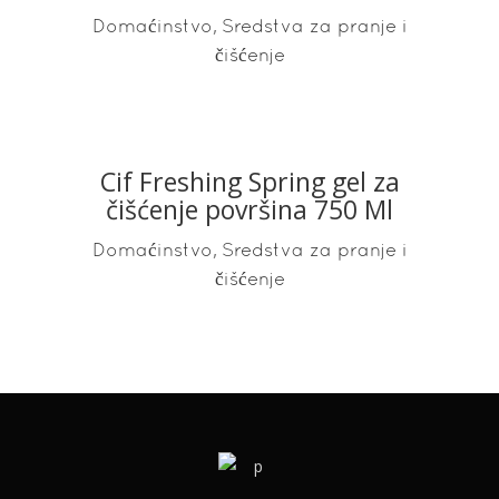
,
Domaćinstvo
Sredstva za pranje i
čišćenje
Cif Freshing Spring gel za
READ MORE
čišćenje površina 750 Ml
,
Domaćinstvo
Sredstva za pranje i
čišćenje