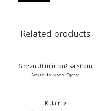
Related products
Smrznuti mini puž sa sirom
READ MORE
,
Smrznuta hrana
Tijesta
Kukuruz
READ MORE