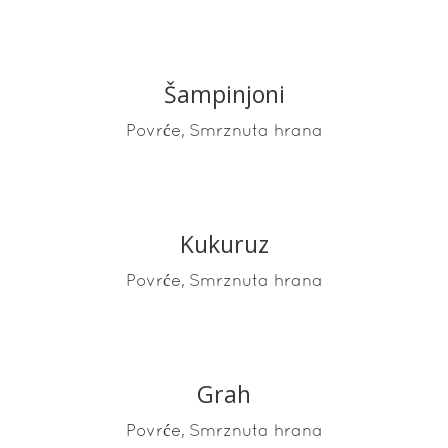
Šampinjoni
READ MORE
,
Povrće
Smrznuta hrana
Kukuruz
READ MORE
,
Povrće
Smrznuta hrana
Grah
READ MORE
,
Povrće
Smrznuta hrana