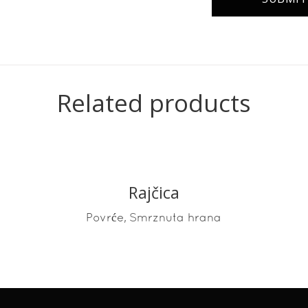
Related products
Rajčica
READ MORE
,
Povrće
Smrznuta hrana