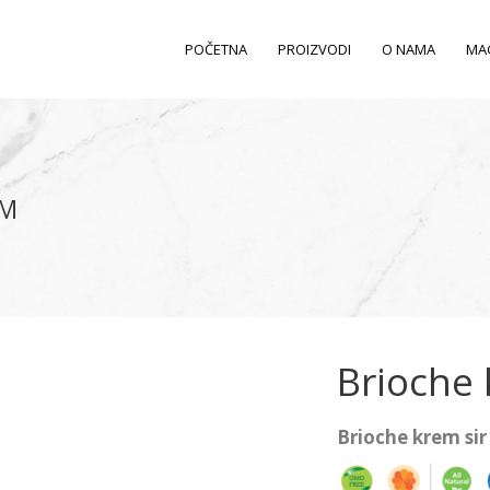
POČETNA
PROIZVODI
O NAMA
MA
OM
Brioche 
Brioche krem sir