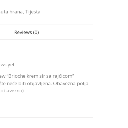
uta hrana
,
Tijesta
Reviews (0)
ews yet.
view “Brioche krem sir sa rajčicom”
te neće biti objavljena.
Obavezna polja
 (obavezno)