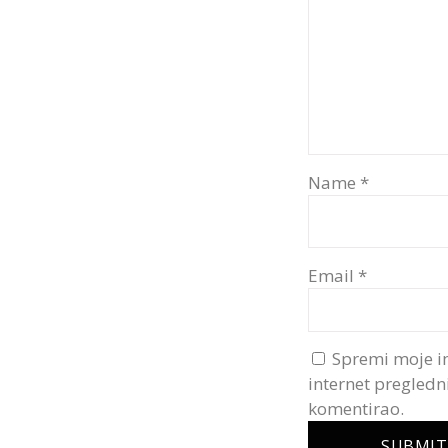
Name
*
Email
*
Spremi moje i
internet pregledn
komentirao.