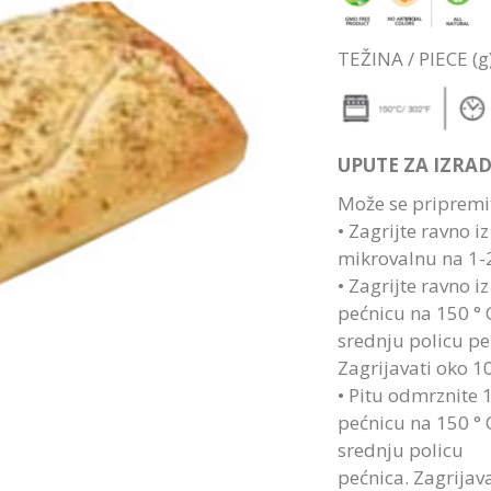
TEŽINA / PIECE (g
UPUTE ZA IZRAD
Može se pripremiti
• Zagrijte ravno i
mikrovalnu na 1-
• Zagrijte ravno i
pećnicu na 150 ° C
srednju policu pe
Zagrijavati oko 1
• Pitu odmrznite 
pećnicu na 150 ° C
srednju policu
pećnica. Zagrijav