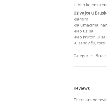
U bilo kojem trenu
Uživajte u Brus
-samim
-sa umacima, nam
-kao užina
-kao krutoni u sa
-u sendviču, tortilj
Categories:
Brusk
Reviews
There are no revi