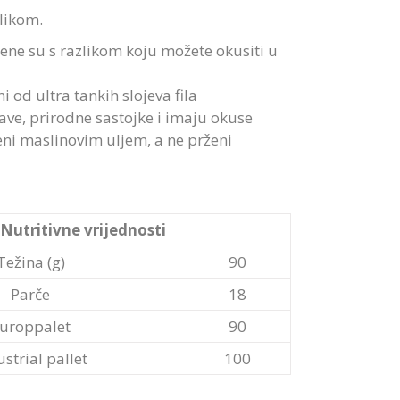
likom.
jene su s razlikom koju možete okusiti u
i od ultra tankih slojeva fila
ve, prirodne sastojke i imaju okuse
eni maslinovim uljem, a ne prženi
Nutritivne vrijednosti
Težina (g)
90
Parče
18
uroppalet
90
ustrial pallet
100