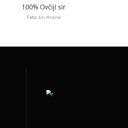
100% Ovčiji sir
READ MORE
,
Feta sir
Hrana