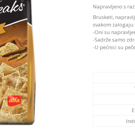
Napravljeno s raz
Brusketi, napravl
svakom zalogaju:
-Oni su napravljen
-Sadrže samo zdra
-U pećnici su peč
E
Ind