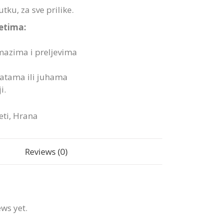
tku, za sve prilike.
ketima:
azima i preljevima
latama ili juhama
i.
eti
,
Hrana
Reviews (0)
ews yet.