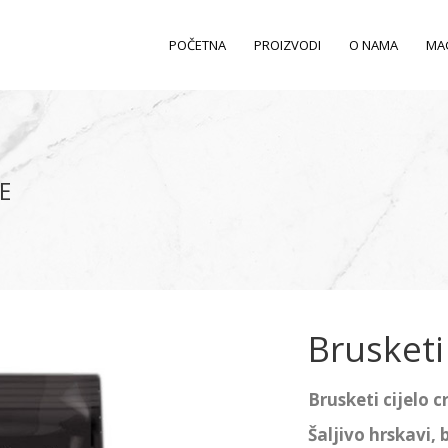
POČETNA
PROIZVODI
O NAMA
MA
E
Brusketi
Brusketi cijelo c
Šaljivo hrskavi, 