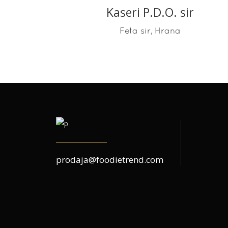
Kaseri P.D.O. sir
READ MORE
,
Feta sir
Hrana
prodaja@foodietrend.com