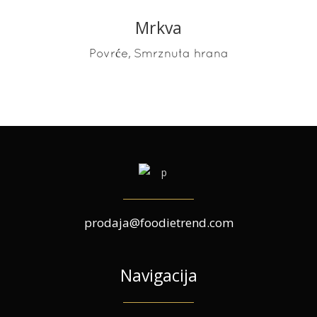
Mrkva
READ MORE
,
Povrće
Smrznuta hrana
prodaja@foodietrend.com
Navigacija