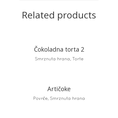
Related products
Čokoladna torta 2
READ MORE
,
Smrznuta hrana
Torte
Artičoke
READ MORE
,
Povrće
Smrznuta hrana