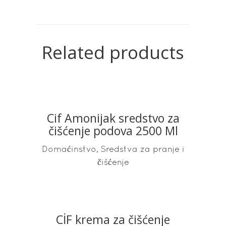
Related products
Cif Amonijak sredstvo za
READ MORE
čišćenje podova 2500 Ml
,
Domaćinstvo
Sredstva za pranje i
čišćenje
CİF krema za čišćenje
READ MORE