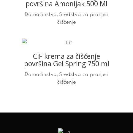
površina Amonijak 500 Ml
,
Domaćinstvo
Sredstva za pranje i
čišćenje
CİF krema za čišćenje
READ MORE
površina Gel Spring 750 ml
,
Domaćinstvo
Sredstva za pranje i
čišćenje