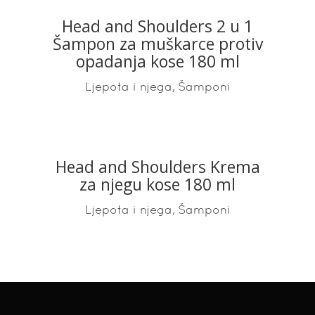
Head and Shoulders 2 u 1
READ MORE
Šampon za muškarce protiv
opadanja kose 180 ml
,
Ljepota i njega
Šamponi
Head and Shoulders Krema
READ MORE
za njegu kose 180 ml
,
Ljepota i njega
Šamponi