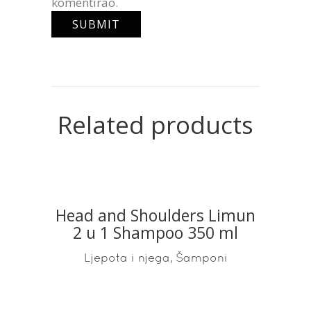
komentirao.
Related products
Head and Shoulders Limun
READ MORE
2 u 1 Shampoo 350 ml
,
Ljepota i njega
Šamponi