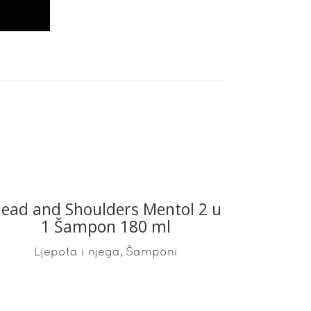
ead and Shoulders Mentol 2 u
READ MORE
1 Šampon 180 ml
,
Ljepota i njega
Šamponi