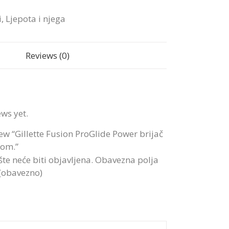
i
,
Ljepota i njega
Reviews (0)
ews yet.
view “Gillette Fusion ProGlide Power brijač
kom.”
te neće biti objavljena.
Obavezna polja
 (obavezno)