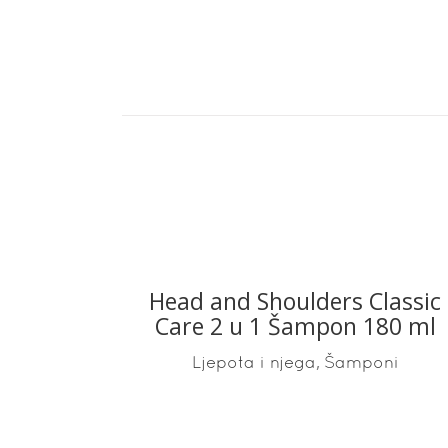
Head and Shoulders Classic
READ MORE
Care 2 u 1 Šampon 180 ml
,
Ljepota i njega
Šamponi