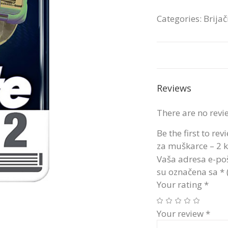
Categories:
Brijač
Reviews
There are no revi
Be the first to re
za muškarce – 2 
Vaša adresa e-poš
su označena sa
*
Your rating
*
Your review
*