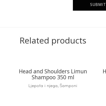
Related products
Head and Shoulders Limun
H
READ MORE
Shampoo 350 ml
,
Ljepota i njega
Šamponi