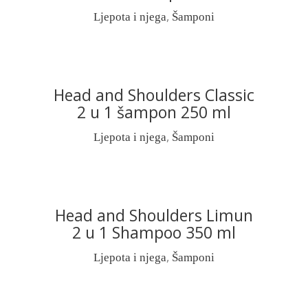
,
Ljepota i njega
Šamponi
Head and Shoulders Classic
READ MORE
2 u 1 šampon 250 ml
,
Ljepota i njega
Šamponi
Head and Shoulders Limun
READ MORE
2 u 1 Shampoo 350 ml
,
Ljepota i njega
Šamponi