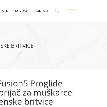
GAZIN
NOVOSTI
KONTAKT
SKE BRITVICE
 Fusion5 Proglide
 brijač za muškarce
enske britvice