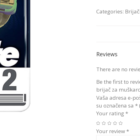
Categories:
Brijač
Reviews
There are no revi
Be the first to re
brijač za muškarc
Vaša adresa e-poš
su označena sa
*
Your rating
*
Your review
*