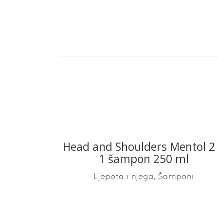
Head and Shoulders Mentol 2
READ MORE
1 šampon 250 ml
,
Ljepota i njega
Šamponi