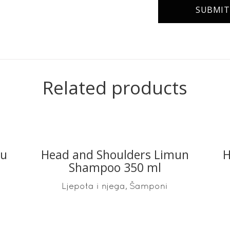
Related products
 u
Head and Shoulders Limun
H
READ MORE
Shampoo 350 ml
,
Ljepota i njega
Šamponi