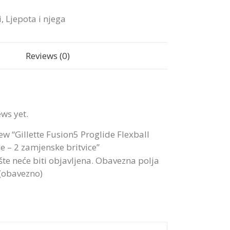
i
,
Ljepota i njega
Reviews (0)
ews yet.
view “Gillette Fusion5 Proglide Flexball
e – 2 zamjenske britvice”
te neće biti objavljena.
Obavezna polja
 (obavezno)