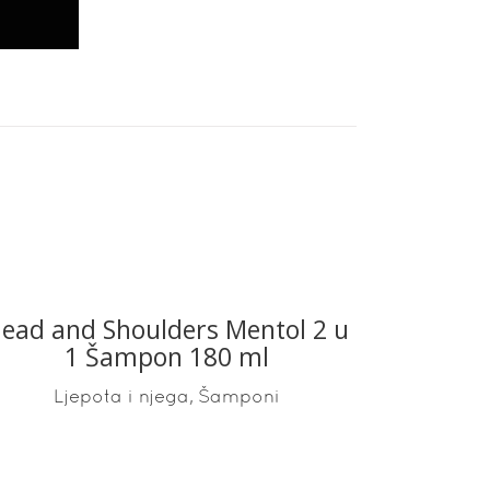
ead and Shoulders Mentol 2 u
READ MORE
1 Šampon 180 ml
,
Ljepota i njega
Šamponi