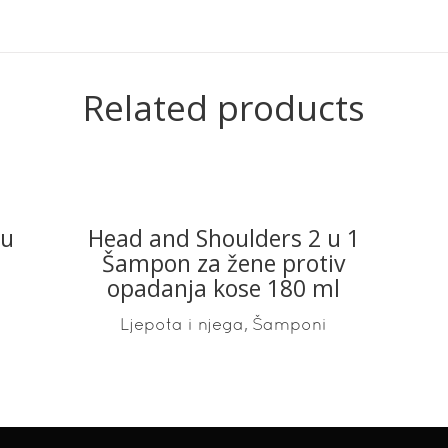
Related products
 u
Head and Shoulders 2 u 1
READ MORE
Šampon za žene protiv
opadanja kose 180 ml
,
Ljepota i njega
Šamponi