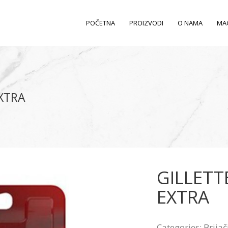
POČETNA
PROIZVODI
O NAMA
MA
EXTRA
GILLETT
EXTRA
Categories:
Brijač