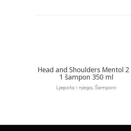
Head and Shoulders Mentol 2
READ MORE
1 šampon 350 ml
,
Ljepota i njega
Šamponi