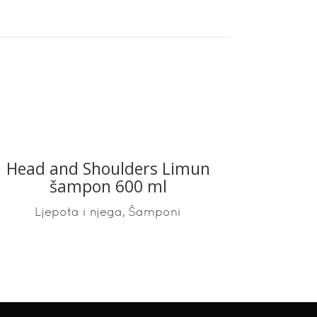
Head and Shoulders Limun
READ MORE
šampon 600 ml
,
Ljepota i njega
Šamponi