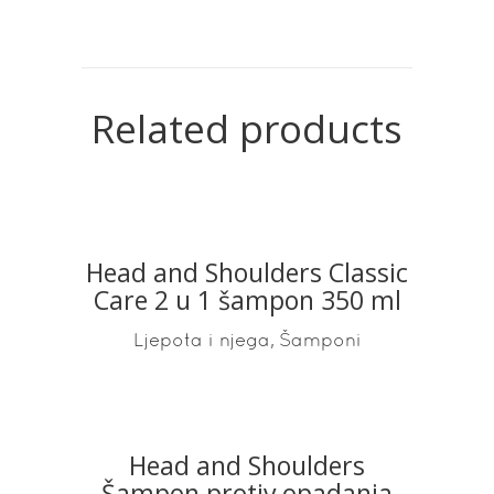
Related products
Head and Shoulders Classic
READ MORE
Care 2 u 1 šampon 350 ml
,
Ljepota i njega
Šamponi
Head and Shoulders
READ MORE
Šampon protiv opadanja