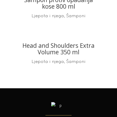
kose 800 ml
,
Ljepota i njega
Šamponi
Head and Shoulders Extra
READ MORE
Volume 350 ml
,
Ljepota i njega
Šamponi