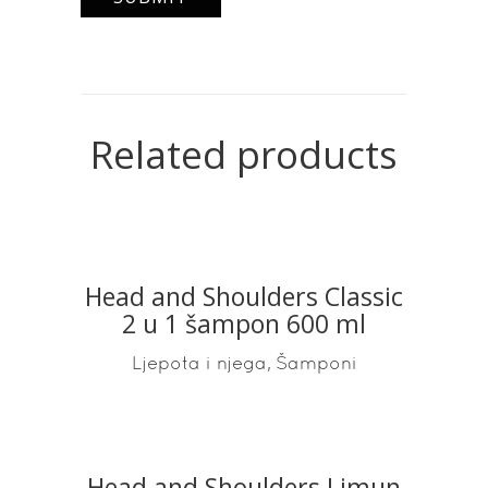
Related products
Head and Shoulders Classic
READ MORE
2 u 1 šampon 600 ml
,
Ljepota i njega
Šamponi
Head and Shoulders Limun