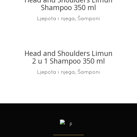
READ MORE
Shampoo 350 ml
,
Ljepota i njega
Šamponi
Head and Shoulders Limun
READ MORE
2 u 1 Shampoo 350 ml
,
Ljepota i njega
Šamponi