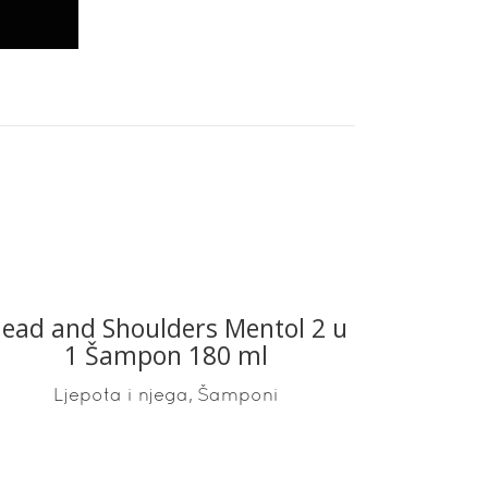
ead and Shoulders Mentol 2 u
READ MORE
1 Šampon 180 ml
,
Ljepota i njega
Šamponi