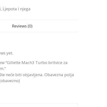
i
,
Ljepota i njega
Reviews (0)
ews yet.
view “Gillette Mach3 Turbo britvice za
m.”
te neće biti objavljena.
Obavezna polja
 (obavezno)