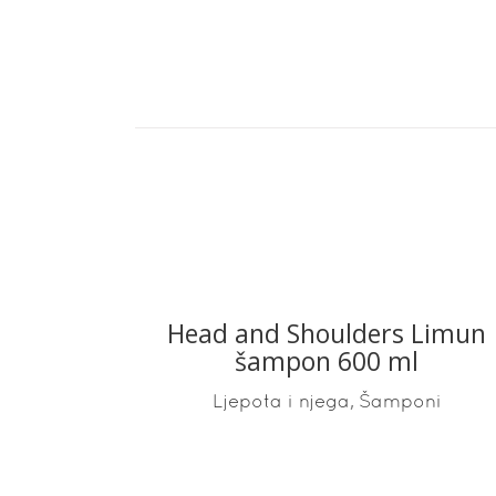
Head and Shoulders Limun
READ MORE
šampon 600 ml
,
Ljepota i njega
Šamponi