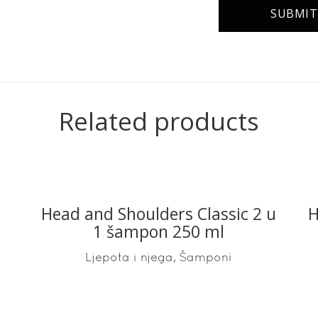
Related products
Head and Shoulders Classic 2 u
H
READ MORE
1 šampon 250 ml
,
Ljepota i njega
Šamponi