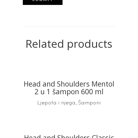
Related products
Head and Shoulders Mentol
READ MORE
2 u 1 šampon 600 ml
,
Ljepota i njega
Šamponi
Head and Shoulders Classic