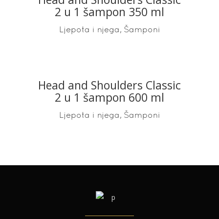
READ MORE
2 u 1 šampon 350 ml
,
Ljepota i njega
Šamponi
Head and Shoulders Classic
READ MORE
2 u 1 šampon 600 ml
,
Ljepota i njega
Šamponi