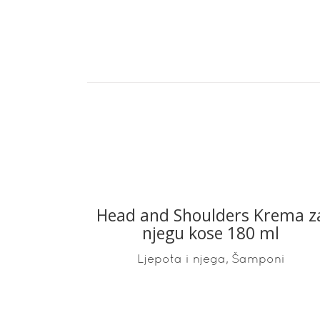
Head and Shoulders Krema z
READ MORE
njegu kose 180 ml
,
Ljepota i njega
Šamponi