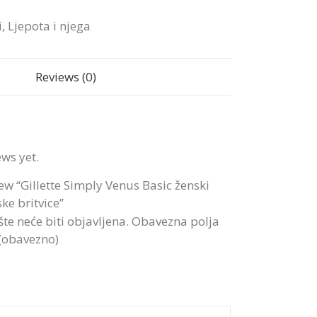
i
,
Ljepota i njega
Reviews (0)
ews yet.
view “Gillette Simply Venus Basic ženski
ke britvice”
te neće biti objavljena.
Obavezna polja
 (obavezno)