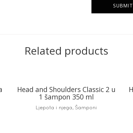
Related products
a
Head and Shoulders Classic 2 u
H
READ MORE
1 šampon 350 ml
,
Ljepota i njega
Šamponi