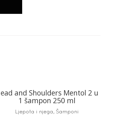
ead and Shoulders Mentol 2 u
READ MORE
1 šampon 250 ml
,
Ljepota i njega
Šamponi