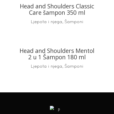
Head and Shoulders Classic
READ MORE
Care šampon 350 ml
,
Ljepota i njega
Šamponi
Head and Shoulders Mentol
READ MORE
2 u 1 Šampon 180 ml
,
Ljepota i njega
Šamponi