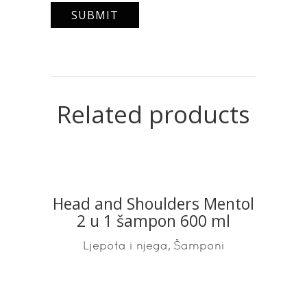
Related products
Head and Shoulders Mentol
READ MORE
2 u 1 šampon 600 ml
,
Ljepota i njega
Šamponi