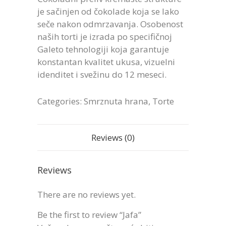
je sačinjen od čokolade koja se lako
seče nakon odmrzavanja. Osobenost
naših torti je izrada po specifičnoj
Galeto tehnologiji koja garantuje
konstantan kvalitet ukusa, vizuelni
idenditet i svežinu do 12 meseci.
Categories:
Smrznuta hrana
,
Torte
Reviews (0)
Reviews
There are no reviews yet.
Be the first to review “Jafa”