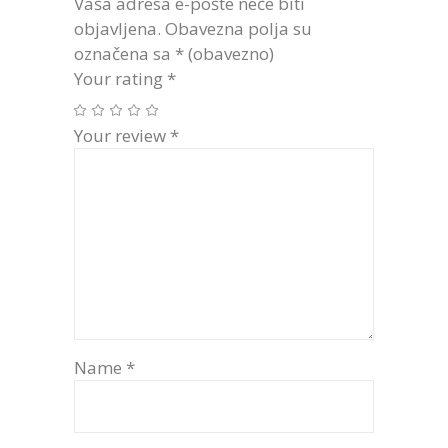
Vaša adresa e-pošte neće biti
objavljena.
Obavezna polja su
označena sa
* (obavezno)
Your rating
*
Your review
*
Name
*