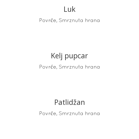
Luk
READ MORE
,
Povrće
Smrznuta hrana
Kelj pupcar
READ MORE
,
Povrće
Smrznuta hrana
Patlidžan
READ MORE
,
Povrće
Smrznuta hrana