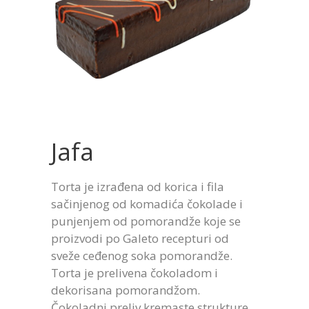
Jafa
Torta je izrađena od korica i fila
sačinjenog od komadića čokolade i
punjenjem od pomorandže koje se
proizvodi po Galeto recepturi od
sveže ceđenog soka pomorandže.
Torta je prelivena čokoladom i
dekorisana pomorandžom.
Čokoladni preliv kremaste strukture