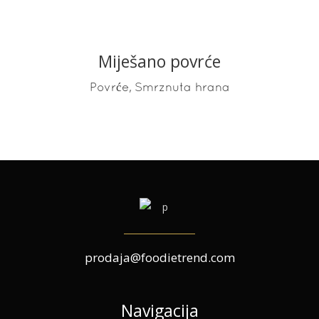
Miješano povrće
READ MORE
,
Povrće
Smrznuta hrana
prodaja@foodietrend.com
Navigacija