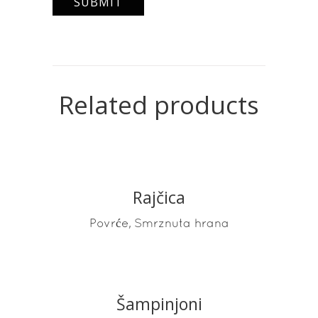
Related products
Rajčica
READ MORE
,
Povrće
Smrznuta hrana
Šampinjoni
READ MORE