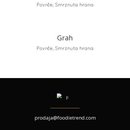
,
Povrće
Smrznuta hrana
Grah
READ MORE
,
Povrće
Smrznuta hrana
prodaja@foodietrend.com