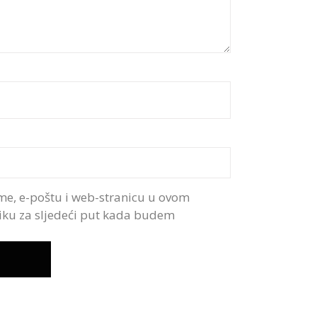
me, e-poštu i web-stranicu u ovom
iku za sljedeći put kada budem