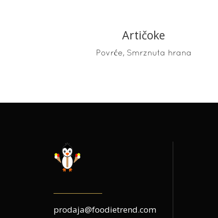
Artičoke
,
Povrće
Smrznuta hrana
prodaja@foodietrend.com