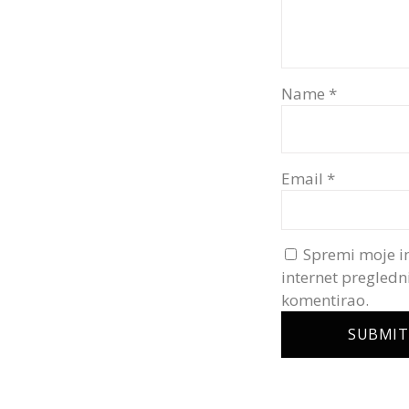
Name
*
Email
*
Spremi moje i
internet pregledn
komentirao.