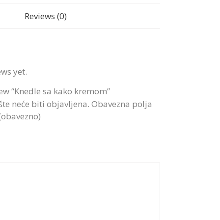
Reviews (0)
ews yet.
eview “Knedle sa kako kremom”
te neće biti objavljena.
Obavezna polja
 (obavezno)