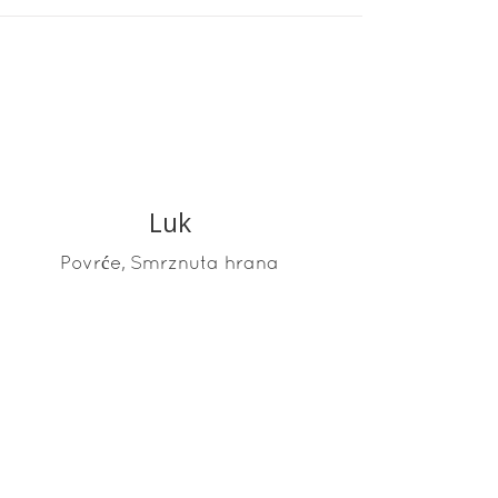
Luk
READ MORE
,
Povrće
Smrznuta hrana