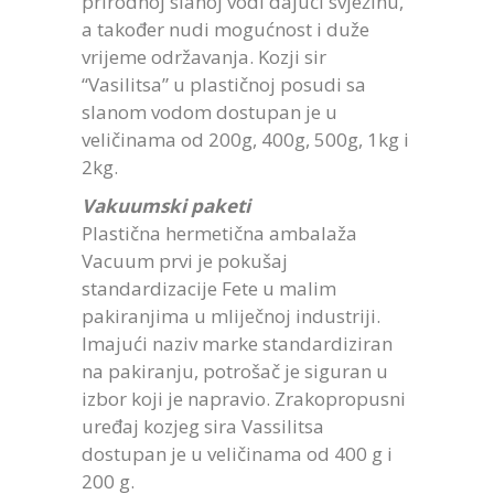
prirodnoj slanoj vodi dajući svježinu,
a također nudi mogućnost i duže
vrijeme održavanja. Kozji sir
“Vasilitsa” u plastičnoj posudi sa
slanom vodom dostupan je u
veličinama od 200g, 400g, 500g, 1kg i
2kg.
Vakuumski paketi
Plastična hermetična ambalaža
Vacuum prvi je pokušaj
standardizacije Fete u malim
pakiranjima u mliječnoj industriji.
Imajući naziv marke standardiziran
na pakiranju, potrošač je siguran u
izbor koji je napravio. Zrakopropusni
uređaj kozjeg sira Vassilitsa
dostupan je u veličinama od 400 g i
200 g.