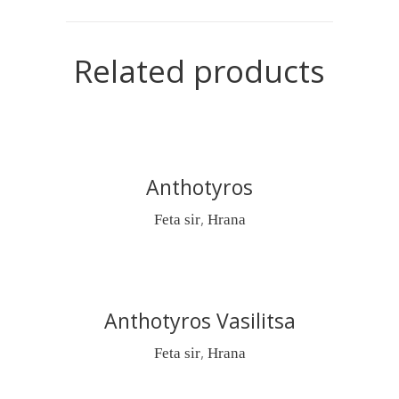
Related products
Anthotyros
READ MORE
,
Feta sir
Hrana
Anthotyros Vasilitsa
READ MORE
,
Feta sir
Hrana