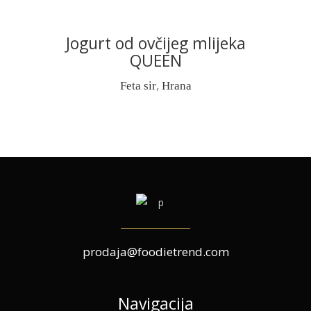
Jogurt od ovčijeg mlijeka
READ MORE
QUEEN
,
Feta sir
Hrana
prodaja@foodietrend.com
Navigacija