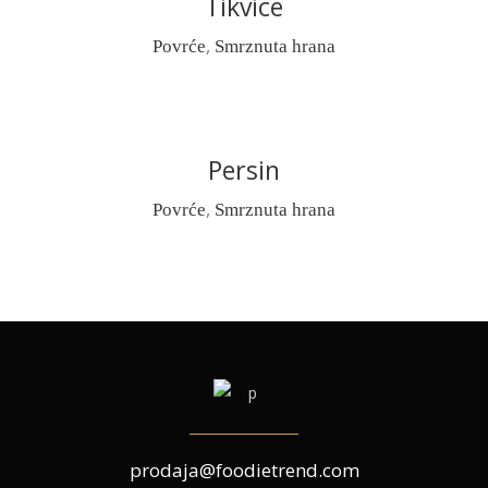
Tikvice
READ MORE
,
Povrće
Smrznuta hrana
Persin
READ MORE
,
Povrće
Smrznuta hrana
prodaja@foodietrend.com