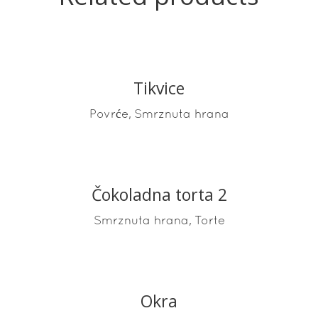
Tikvice
READ MORE
,
Povrće
Smrznuta hrana
Čokoladna torta 2
READ MORE
,
Smrznuta hrana
Torte
Okra
READ MORE