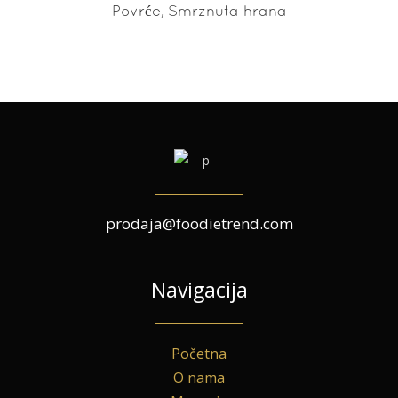
,
Povrće
Smrznuta hrana
prodaja@foodietrend.com
Navigacija
Početna
O nama