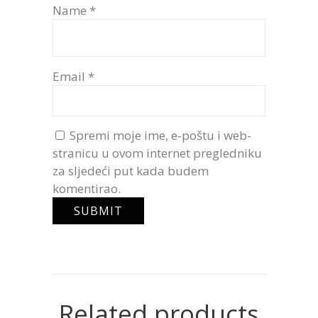
Name
*
Email
*
Spremi moje ime, e-poštu i web-
stranicu u ovom internet pregledniku
za sljedeći put kada budem
komentirao.
Related products