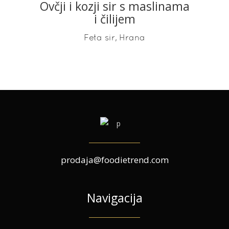
Ovčji i kozji sir s maslinama
READ MORE
i čilijem
,
Feta sir
Hrana
prodaja@foodietrend.com
Navigacija