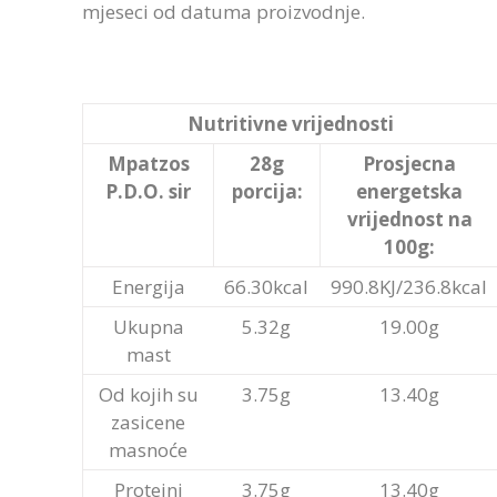
mjeseci od datuma proizvodnje.
Nutritivne vrijednosti
Mpatzos
28g
Prosjecna
P.D.O. sir
porcija:
energetska
vrijednost na
100g:
Energija
66.30kcal
990.8KJ/236.8kcal
Ukupna
5.32g
19.00g
mast
Od kojih su
3.75g
13.40g
zasicene
masnoće
Proteini
3.75g
13.40g