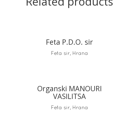
Related products
Feta P.D.O. sir
READ MORE
,
Feta sir
Hrana
Organski MANOURI
READ MORE
VASILITSA
,
Feta sir
Hrana