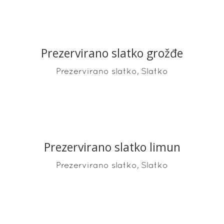
Prezervirano slatko grožđe
READ MORE
,
Prezervirano slatko
Slatko
Prezervirano slatko limun
READ MORE
,
Prezervirano slatko
Slatko