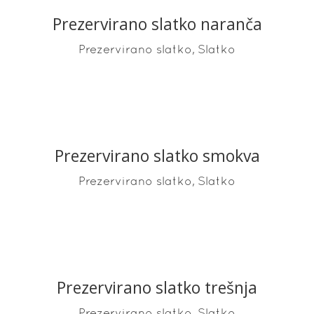
Prezervirano slatko naranča
READ MORE
,
Prezervirano slatko
Slatko
Prezervirano slatko smokva
READ MORE
,
Prezervirano slatko
Slatko
Prezervirano slatko trešnja
READ MORE
,
Prezervirano slatko
Slatko