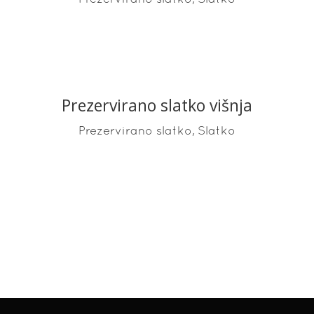
Prezervirano slatko višnja
READ MORE
,
Prezervirano slatko
Slatko