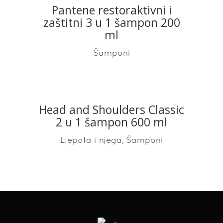
Pantene restoraktivni i
READ MORE
zaštitni 3 u 1 šampon 200
ml
Šamponi
Head and Shoulders Classic
READ MORE
2 u 1 šampon 600 ml
,
Ljepota i njega
Šamponi