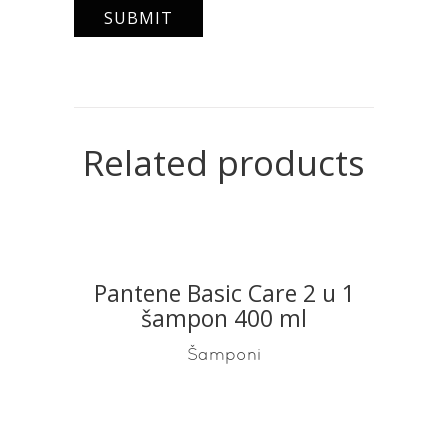
Related products
Pantene Basic Care 2 u 1
READ MORE
šampon 400 ml
Šamponi