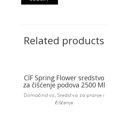
Related products
CİF Spring Flower sredstvo
READ MORE
za čišćenje podova 2500 Ml
,
Domaćinstvo
Sredstva za pranje i
čišćenje