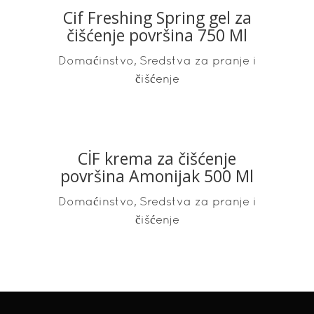
Cif Freshing Spring gel za
READ MORE
čišćenje površina 750 Ml
,
Domaćinstvo
Sredstva za pranje i
čišćenje
CİF krema za čišćenje
READ MORE
površina Amonijak 500 Ml
,
Domaćinstvo
Sredstva za pranje i
čišćenje