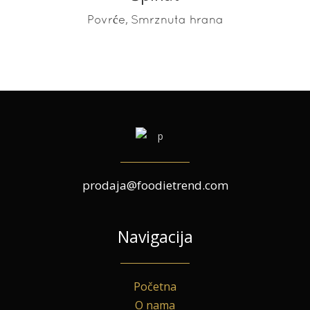
READ MORE
,
Povrće
Smrznuta hrana
prodaja@foodietrend.com
Navigacija
Početna
O nama