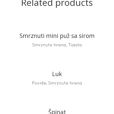
Related products
Smrznuti mini puž sa sirom
READ MORE
,
Smrznuta hrana
Tijesta
Luk
READ MORE
,
Povrće
Smrznuta hrana
Špinat