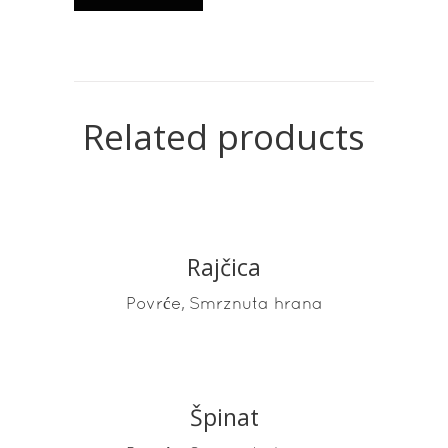
Related products
Rajčica
READ MORE
,
Povrće
Smrznuta hrana
Špinat
READ MORE