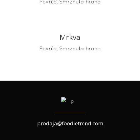
,
Povrće
Smrznuta hrana
Mrkva
READ MORE
,
Povrće
Smrznuta hrana
prodaja@foodietrend.com