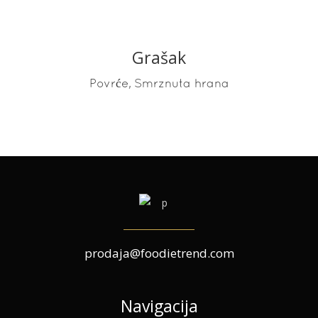
Grašak
READ MORE
,
Povrće
Smrznuta hrana
prodaja@foodietrend.com
Navigacija