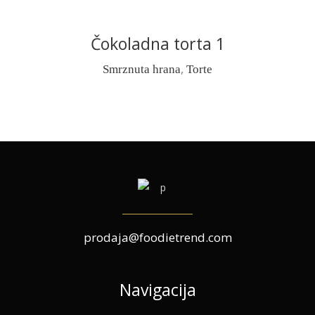
Čokoladna torta 1
READ MORE
,
Smrznuta hrana
Torte
prodaja@foodietrend.com
Navigacija