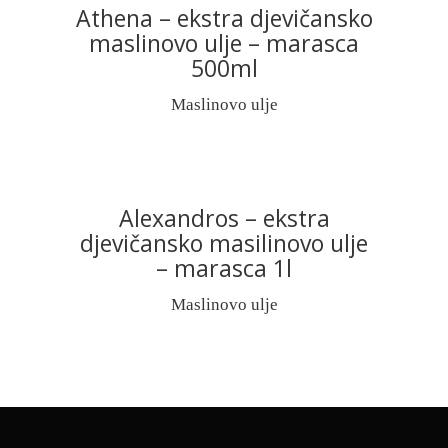
Athena – ekstra djevičansko
READ MORE
maslinovo ulje – marasca
500ml
Maslinovo ulje
Alexandros – ekstra
READ MORE
djevičansko masilinovo ulje
– marasca 1l
Maslinovo ulje