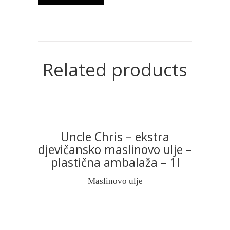
Related products
Uncle Chris – ekstra
READ MORE
djevičansko maslinovo ulje –
plastična ambalaža – 1l
Maslinovo ulje