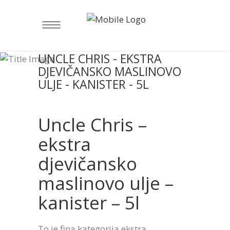
UNCLE CHRIS - EKSTRA
DJEVIČANSKO MASLINOVO
ULJE - KANISTER - 5L
Uncle Chris –
ekstra
djevičansko
maslinovo ulje –
kanister – 5l
To je fina kategorija ekstra