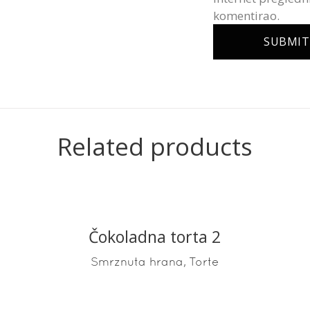
komentirao.
Related products
Čokoladna torta 2
READ MORE
,
Smrznuta hrana
Torte