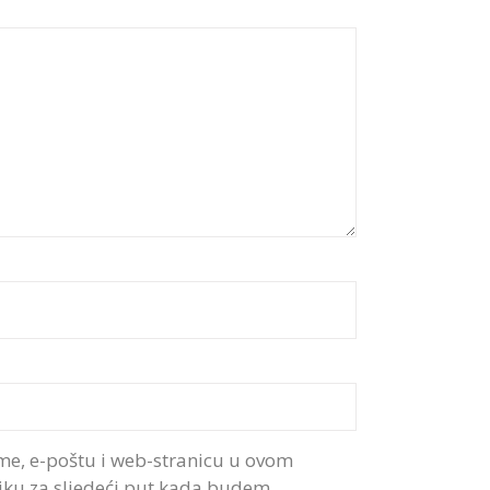
me, e-poštu i web-stranicu u ovom
iku za sljedeći put kada budem