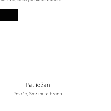
Patlidžan
READ MORE
,
Povrće
Smrznuta hrana