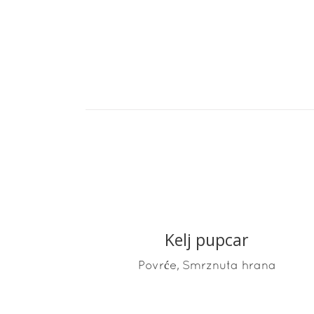
Kelj pupcar
READ MORE
,
Povrće
Smrznuta hrana