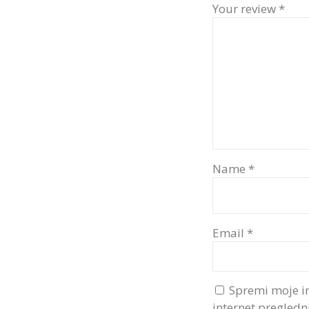
Your review
*
Name
*
Email
*
Spremi moje i
internet pregledn